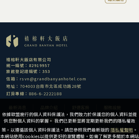
禧榕軒大飯店有限公司
統一編號：82919957
旅館登記證編號：353
信箱：
rsvn@grandbanyanhotel.com
地址：
704003台南市北區成功路28號
訂房專線：
886-6-2222188
最新消息
品牌介紹
舒適客房
服務設施
依據歐盟施行的個人資料保護法，我們致力於保護您的個人資料並提
餐飲會議
交通指南
慢遊台南
聯絡我們
供您對個人資料的掌握。 我們已更新並將定期更新我們的隱私權政
策，以遵循該個人資料保護法。請您參照我們最新版的
隱私權聲明
。
人才招募
本網站使用cookies以提供更好的瀏覽體驗。如需了解更多關於本網站