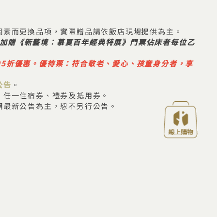
因素而更換品項，實際贈品請依飯店現場提供為主。
票，加贈《新藝境：慕夏百年經典特展》門票佔床者每位乙
價95折優惠。優待票：符合敬老、愛心、孩童身分者，享
公告
。
、任一住宿券、禮券及抵用券。
網最新公告為主，恕不另行公告。