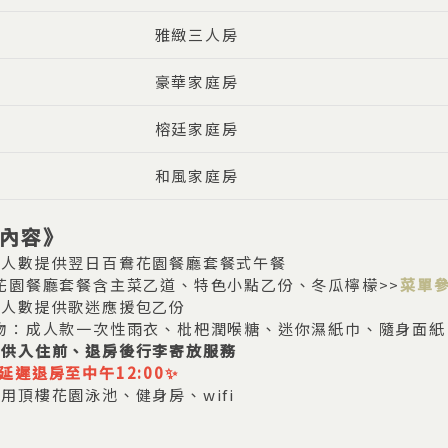
雅緻三人房
豪華家庭房
榕廷家庭房
和風家庭房
內容》
型人數提供翌日百鴦花園餐廳套餐式午餐
花園餐廳套餐含主菜乙道、特色小點乙份、冬瓜檸檬>>
菜單
型人數提供歌迷應援包乙份
物：成人款一次性雨衣、枇杷潤喉糖、迷你濕紙巾、隨身面紙
提供入住前、退房後行李寄放服務
延遲退房至中午12:00✨
使用頂樓花園泳池、健身房、wifi