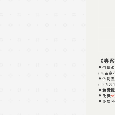
《專案
🌳依房
(※百鴦
🌳依房
(※內容
🌳
免費
🌳
免費
✨
🌳免費