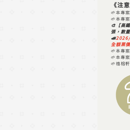
《注意
🌱本專
🌱本專
🎨【高
張，數
🚅
202
全額票價
🌱本專
🌱本專
🌱禧榕