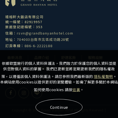
禧榕軒大飯店有限公司
統一編號：82919957
旅館登記證編號：353
信箱：
rsvn@grandbanyanhotel.com
地址：
704003台南市北區成功路28號
訂房專線：
886-6-2222188
最新消息
品牌介紹
舒適客房
服務設施
依據歐盟施行的個人資料保護法，我們致力於保護您的個人資料並提
餐飲會議
交通指南
慢遊台南
聯絡我們
供您對個人資料的掌握。 我們已更新並將定期更新我們的隱私權政
策，以遵循該個人資料保護法。請您參照我們最新版的
隱私權聲明
。
人才招募
本網站使用cookies以提供更好的瀏覽體驗。如需了解更多關於本網站
如何使用cookies 請按
這裏
。
Continue
Copyright © 2021 Grand Banyan Hotel All Rights Reserved.
|
Design
By iBest