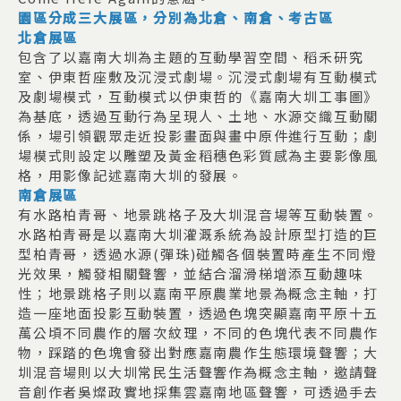
園區分成三大展區，分別為北倉、南倉、考古區
北倉展區
包含了以嘉南大圳為主題的互動學習空間、稻禾研究
室、伊東哲座敷及沉浸式劇場。沉浸式劇場有互動模式
及劇場模式，互動模式以伊東哲的《嘉南大圳工事圖》
為基底，透過互動行為呈現人、土地、水源交織互動關
係，場引領觀眾走近投影畫面與畫中原件進行互動；劇
場模式則設定以雕塑及黃金稻穗色彩質感為主要影像風
格，用影像記述嘉南大圳的發展。
南倉展區
有水路柏青哥、地景跳格子及大圳混音場等互動裝置。
水路柏青哥是以嘉南大圳灌溉系統為設計原型打造的巨
型柏青哥，透過水源(彈珠)碰觸各個裝置時產生不同燈
光效果，觸發相關聲響，並結合溜滑梯增添互動趣味
性；地景跳格子則以嘉南平原農業地景為概念主軸，打
造一座地面投影互動裝置，透過色塊突顯嘉南平原十五
萬公頃不同農作的層次紋理，不同的色塊代表不同農作
物，踩踏的色塊會發出對應嘉南農作生態環境聲響；大
圳混音場則以大圳常民生活聲響作為概念主軸，邀請聲
音創作者吳燦政實地採集雲嘉南地區聲響，可透過手去