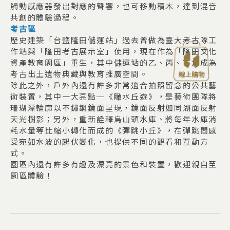
觸動感應器發出對應的聲響，也可移動積木，達到混音
共創的體驗過程。
考古區
歷史建築「台鹽隆田儲運站」過去曾做為臺大考古隊工
作站與「隆田考古展示室」使用，現在作為「隆田文化
資產教育園區」重生，其中儲運站的乙、丙、丁倉成為
考古出土遺物典藏與教育推廣空間。
除此之外，戶外內還有許多非常適合拍照留念的公共藝
術裝置，其中一大亮點─《瞰水丘遊》，是藝術團隊將
珊瑚潭輪廓以不鏽鋼鏡面呈現，鏡面反射如同湖面反射
天光樹影；另外，重新詮釋烏山頭水庫、將每年水庫消
耗水量等比縮小轉化而成的《彈跳小丘》，在彈跳間感
受宛如水波的起伏變化，也提供不同的觀看和互動方
式。
園區內還有許多有趣及漂亮的景色和裝置，歡迎親自至
園區體驗！