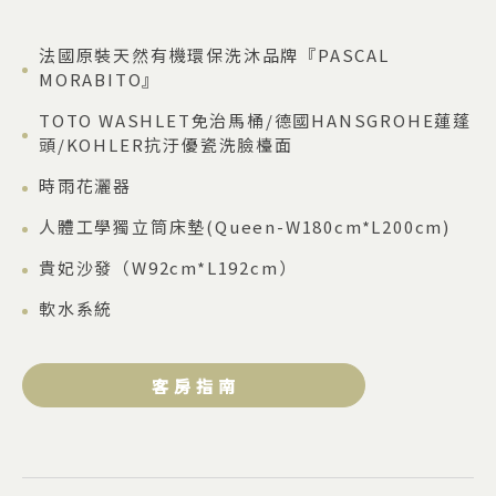
法國原裝天然有機環保洗沐品牌『PASCAL
MORABITO』
TOTO WASHLET免治馬桶/德國HANSGROHE蓮蓬
頭/KOHLER抗汙優瓷洗臉檯面
時雨花灑器
人體工學獨立筒床墊(Queen-W180cm*L200cm)
貴妃沙發（W92cm*L192cm）
軟水系統
客 房 指 南