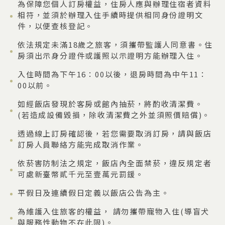
為保障您個人訂房權益，住房人應與辦理住宿者資料
相符，並須於辦理入住手續時提供相同身份證明文
件，以便查核登記。
依法規定未滿18歲之旅客，須攜帶監護人同意書。住
房須出示身分證件或護照以示證明方能辦理入住。
入住時間為下午16：00以後，退房時間為中午11：
00以前。
如經飯店發現於客房或館內抽菸，將酌收清潔費。
(若造成設備毀損，除收清潔費之外並須照價賠償)。
透過線上訂房確認後，若您需要取消訂房，請與飯店
訂房人員聯絡方能完成取消作業。
依菸害防制法之規定，飯店內全面禁菸，違反規定者
可處新臺幣貳千元至壹萬元罰鍰。
平假日及連續假日定義以飯店公告為主。
為維護入住旅客的權益， 請勿攜帶寵物入住(導盲犬
與服務性動物不在此限)。