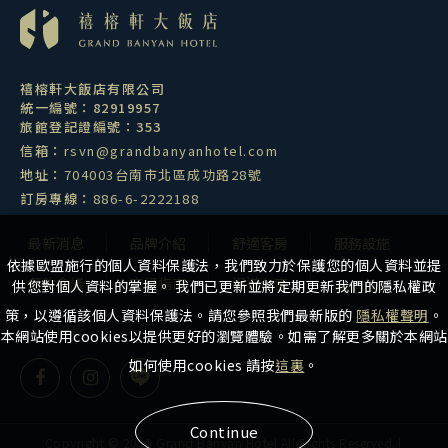
禧榕軒大飯店有限公司
統一編號：82919957
旅館登記證編號：353
信箱：
rsvn@grandbanyanhotel.com
地址：
704003台南市北區成功路28號
訂房專線：
886-6-2222188
最新消息
品牌介紹
舒適客房
服務設施
依據歐盟施行的個人資料保護法，我們致力於保護您的個人資料並提
餐飲會議
交通指南
慢遊台南
聯絡我們
供您對個人資料的掌握。 我們已更新並將定期更新我們的隱私權政
策，以遵循該個人資料保護法。請您參照我們最新版的
隱私權聲明
。
人才招募
本網站使用cookies以提供更好的瀏覽體驗。如需了解更多關於本網站
如何使用cookies 請按
這裏
。
Continue
Copyright © 2021 Grand Banyan Hotel All Rights Reserved.
|